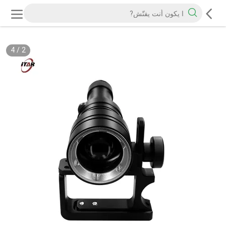
4
/
2