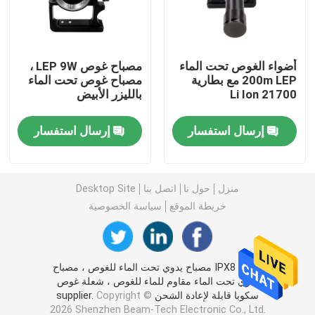
مصباح يدوي للدراجة
أضواء الغوص تحت الماء
مصباح غوص LEP 9W ،
200m LEP مع بطارية
مصباح غوص تحت الماء
مصباح يدوي LED قابل لإعادة الشحن
21700 Li Ion
بالليزر الأبيض
مصباح يدوي ليزر أبيض
إرسال استفسار
إرسال استفسار
ضوء دراجة كهربائية
منزل
حول نا
اتصل بنا
Desktop Site
خريطة الموقع
سياسة الخصوصية
أضواء لوح التزلج الكهربائية
أضواء الغوص
الصين IPX8 مصباح يدوي تحت الماء للغوص ، مصباح
يدوي تحت الماء مقاوم للماء للغوص ، شعلة غوص
سكوبا قابلة لإعادة الشحن supplier.
Copyright ©
بطاريات ليثيوم أيون قابلة لإعادة الشحن
2026 Shenzhen Beam-Tech Electronic Co., Ltd.