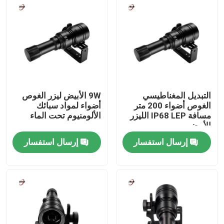
حولنا
جولة في المصنع
مراقبة الجودة
التبديل المغناطيسي
9W الأبيض ليزر الغوص
الغوص أضواء 200 متر
أضواء لمواد سبائك
مسافة IP68 LEP الليزر
الألومنيوم تحت الماء
اتصل بنا
الأبيض
إرسال استفسار
إرسال استفسار
أخبار
اطلب اقتباس
Shop