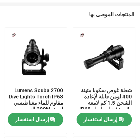
المنتجات الموصى بها
شعلة غوص سكوبا متينة
2700 Lumens Scuba
400 لومن قابلة لإعادة
Dive Lights Torch IP68
المنزل
الشحن 1.5 كم لامعة
مقاوم للماء مغناطيسي
وقت تشغيل طويل IP68
لعمق 200M الغوص
المنتجات
إرسال استفسار
إرسال استفسار
فيديوهات