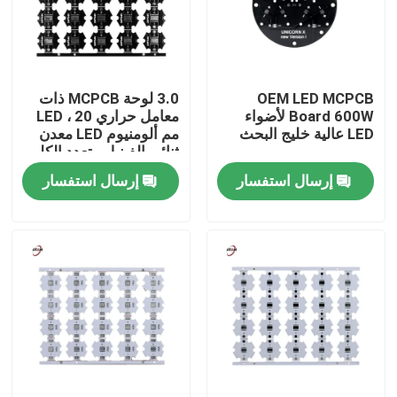
حولنا
OEM LED MCPCB
3.0 لوحة MCPCB ذات
جولة في المصنع
Board 600W لأضواء
معامل حراري LED ، 20
LED عالية خليج البحث
مم ألومنيوم LED معدن
ثنائي الفينيل متعدد الكلور
مراقبة الجودة
إرسال استفسار
إرسال استفسار
اتصل بنا
أخبار
اطلب اقتباس
Shop