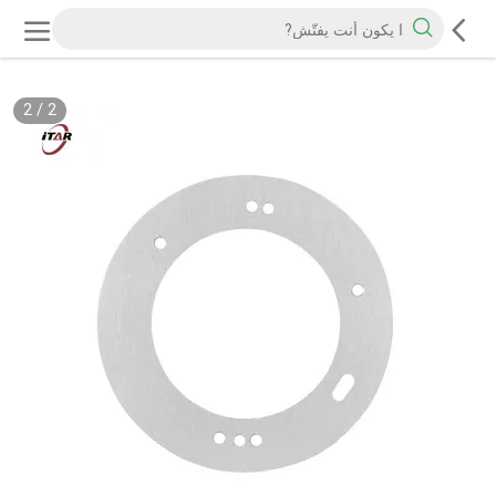
2
/
2