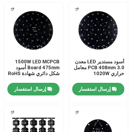
أسود مستدير LED معدن
1500W LED MCPCB
PCB 408mm 3.0 معامل
Board 475mm أسود
حراري 1020W
شكل دائري شهادة RoHS
إرسال استفسار
إرسال استفسار
المنزل
المنتجات
فيديوهات