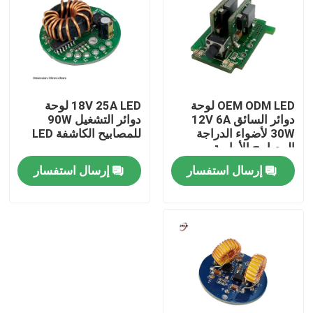
حولنا
جولة في المصنع
OEM ODM LED لوحة
18V 25A LED لوحة
دوائر السائق 12V 6A
دوائر التشغيل 90W
مراقبة الجودة
30W لأضواء الدراجة
للمصابيح الكاشفة LED
المصابيح الأمامية
إرسال استفسار
إرسال استفسار
اتصل بنا
أخبار
اطلب اقتباس
Shop