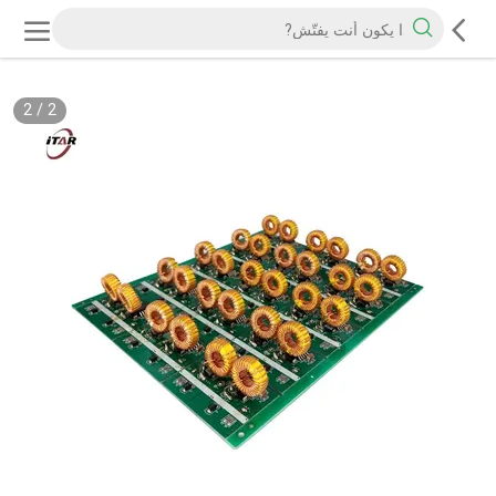
2
/
2