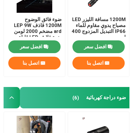
1200M مسافة الليزر LED
ضوء فائق الوضوح
مصباح يدوي مقاوم للماء
1200M قاذف LEP 9W
IP66 التبديل المزدوج 400
ard مضخم 2000 لومن
لومن
ضوء فلاش LED قابلة
لإعادة الشحن
افضل سعر
افضل سعر
اتصل بنا
اتصل بنا
ضوء دراجة كهربائية
(6)