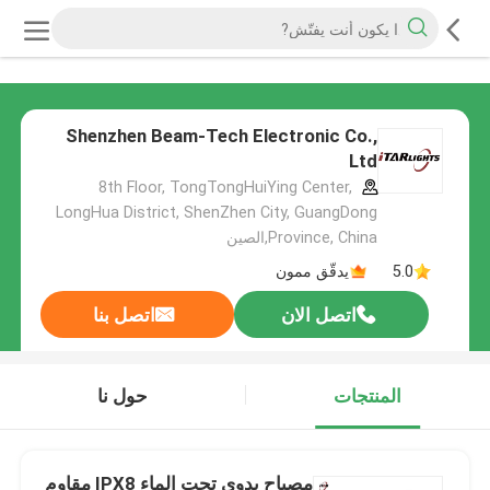
Shenzhen Beam-Tech Electronic Co.,
Ltd
8th Floor, TongTongHuiYing Center,
LongHua District, ShenZhen City, GuangDong
Province, China,الصين
5.0
يدقّق ممون
اتصل الان
اتصل بنا
المنتجات
حول نا
مصباح يدوي تحت الماء IPX8 مقاوم