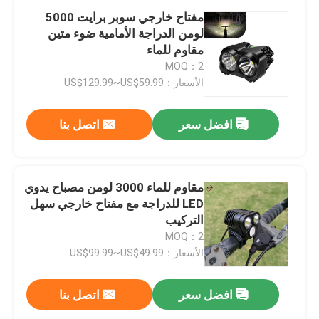
مفتاح خارجي سوبر برايت 5000
لومن الدراجة الأمامية ضوء متين
مقاوم للماء
MOQ：2
الأسعار：US$129.99~US$59.99
افضل سعر
اتصل بنا
مقاوم للماء 3000 لومن مصباح يدوي
LED للدراجة مع مفتاح خارجي سهل
التركيب
MOQ：2
الأسعار：US$99.99~US$49.99
افضل سعر
اتصل بنا