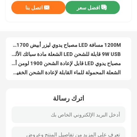
افضل سعر
اتصل بنا
1200M مسافة LED مصباح يدوي ليزر أبيض 21700 بطارية ليثيوم أيون بالطاقة
9W USB قابلة للشحن LED الشعلة مادة سبائك الألومنيوم الليزر الأبيض
حولنا
مصباح يدوي LED قابل لإعادة الشحن 1900 لومن أسود مع بطارية ليثيوم أيون 21700
الشعلة المحمولة للماء القابلة لإعادة الشحن الخفيفة 21700 بطارية تعمل بالطاقة OEM
جولة في المصنع
مصباح LED صغير صغير الحجم قابل لإعادة الشحن مصنوع من مادة الألومنيوم IP66 مقاوم للماء ODM
1000 Lumen Rechargeable Keychain Flashlight ، IP66 Mini Torch Light مع بطارية 18350
مراقبة الجودة
18650 بطارية تعمل بالطاقة القابلة لإعادة الشحن LED مصباح يدوي 1200 التجويف مادة سبائك الألومنيوم
مصباح يدوي محمول مقاوم للماء ، IP65 USB شحن مصباح يدوي مع بطارية 18650
اتصل بنا
أضواء لوح التزلج الكهربائية الأمامية البيضاء 5000 لومن مع بطاريات 60 فولت
5600 لومن أضواء لوح التزلج الكهربائية مقاوم للماء IP66 أمامي وخلفي كومبو
أخبار
اترك رسالة
IP66 مقاوم للماء E سكيت أضواء 5600 لومن الصلب بأكسيد النهاية
الأحمر LED لوح التزلج الكهربائية أضواء 600 لومن IP66 OEM مقاوم للماء
اطلب اقتباس
18650 بطارية ليثيوم أيون USB C مصباح يدوي للتخييم قابل لإعادة الشحن مصابيح مزدوجة IP65 من الألومنيوم
10W 18V LED لوحة دوائر السائق لمصابيح LED مشاعل OEM
Shop
60V 100W LED لوحة دوائر السائق لأضواء البحث عن الأضواء