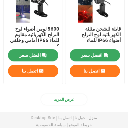
قابلة للشحن مثلثة
5600 لومن أضواء لوح
الكهربائية لوح التزلج
التزلج الكهربائية مقاوم
أضواء IP66 للماء
للماء IP66 أمامي وخلفي
كومبو
افضل سعر
افضل سعر
اتصل بنا
اتصل بنا
عرض المزيد
منزل
حول نا
اتصل بنا
Desktop Site
خريطة الموقع
سياسة الخصوصية