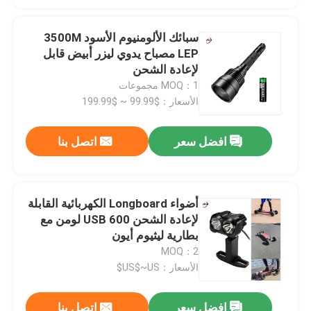
سبائك الألومنيوم الأسود 3500M
LEP مصباح يدوي ليزر أبيض قابل
لإعادة الشحن
MOQ：1 مجموعات
الأسعار：$99.99 ~ $199.99
افضل سعر
اتصل بنا
أضواء Longboard الكهربائية القابلة
لإعادة الشحن USB 600 لومن مع
بطارية ليثيوم أيون
MOQ：2
الأسعار：US$~US$
افضل سعر
اتصل بنا