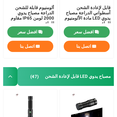
قابل لإعادة الشحن
ألومنيوم قابلة للشحن
حزم البطاريات القابلة لإعادة الشحن
أسطواني الدراجة مصباح
الدراجة مصباح يدوي
يدوي LED مادة الألومنيوم
2000 لومن IP65 مقاوم
للماء
للماء
أجزاء الآلات الدقيقة باستخدام الحاسب الآلي
افضل سعر
افضل سعر
لوحة دوائر السائق LED
اتصل بنا
اتصل بنا
عدسات بصرية LED
مصباح يدوي LED قابل لإعادة الشحن
(47)
مجلس MCPCB LED
كاميرات الرؤية الليلية
العلاج بالضوء الأحمر