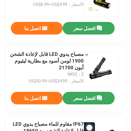
الأسعار：US$6.99~US$4.99
حولنا
افضل سعر
اتصل بنا
جولة في المصنع
مراقبة الجودة
مصباح يدوي LED قابل لإعادة الشحن
1900 لومن أسود مع بطارية ليثيوم
أيون 21700
اتصل بنا
MOQ：2
الأسعار：US$43.99~US$34.99
أخبار
افضل سعر
اتصل بنا
اطلب اقتباس
IP67 مقاوم للماء مصباح يدوي LED
Shop
قابل لإعادة الشحن مع 18650