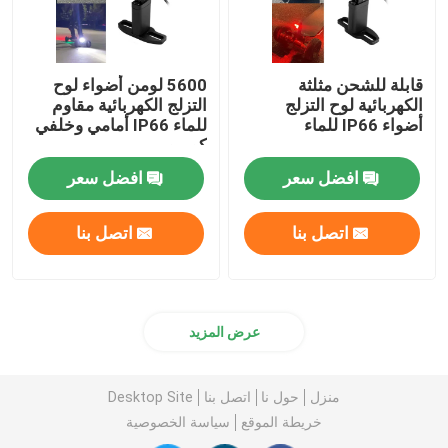
قابلة للشحن مثلثة
5600 لومن أضواء لوح
الكهربائية لوح التزلج
التزلج الكهربائية مقاوم
أضواء IP66 للماء
للماء IP66 أمامي وخلفي
كومبو
افضل سعر
افضل سعر
اتصل بنا
اتصل بنا
عرض المزيد
منزل
حول نا
اتصل بنا
Desktop Site
خريطة الموقع
سياسة الخصوصية