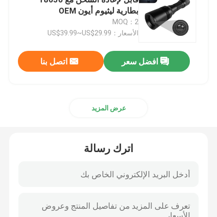
بطارية ليثيوم أيون OEM
MOQ：2
مصباح يدوي للدراجة
الأسعار：US$39.99~US$29.99
مصباح يدوي LED قابل لإعادة الشحن
افضل سعر
اتصل بنا
مصباح يدوي ليزر أبيض
عرض المزيد
ضوء دراجة كهربائية
اترك رسالة
أضواء لوح التزلج الكهربائية
أضواء الغوص
بطاريات ليثيوم أيون قابلة لإعادة الشحن