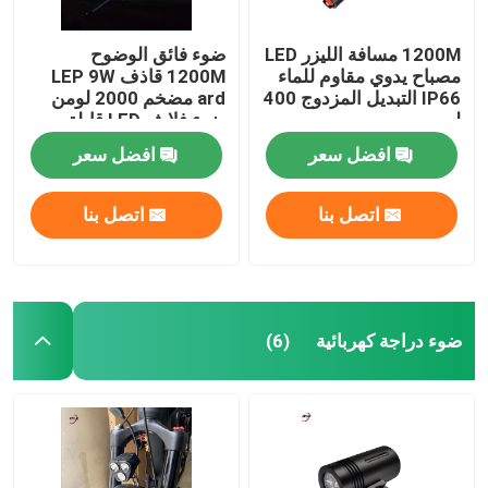
1200M مسافة الليزر LED
ضوء فائق الوضوح
مصباح يدوي مقاوم للماء
1200M قاذف LEP 9W
IP66 التبديل المزدوج 400
ard مضخم 2000 لومن
لومن
ضوء فلاش LED قابلة
لإعادة الشحن
افضل سعر
افضل سعر
اتصل بنا
اتصل بنا
ضوء دراجة كهربائية
(6)