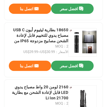
افضل سعر
اتصل بنا
18650 بطارية ليثيوم أيون USB C
مصباح يدوي للتخييم قابل لإعادة
الشحن مصابيح مزدوجة IP65 من
الألومنيوم
MOQ：2
الأسعار：US$39.99~US$30.99
افضل سعر
اتصل بنا
2160 لومن 20 واط مصباح يدوي
LED قابل لإعادة الشحن مع بطارية
21700 Li Ion
MOQ：2